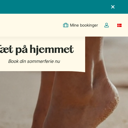
Mine bookinger
Switc
Toggle the m