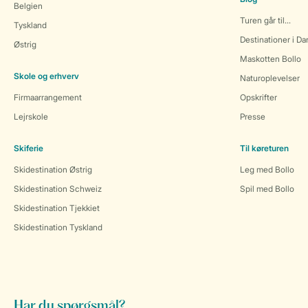
Belgien
Turen går til...
Tyskland
Destinationer i D
Østrig
Maskotten Bollo
Skole og erhverv
Naturoplevelser
Firmaarrangement
Opskrifter
Lejrskole
Presse
Skiferie
Til køreturen
Skidestination Østrig
Leg med Bollo
Skidestination Schweiz
Spil med Bollo
Skidestination Tjekkiet
Skidestination Tyskland
Har du spørgsmål?