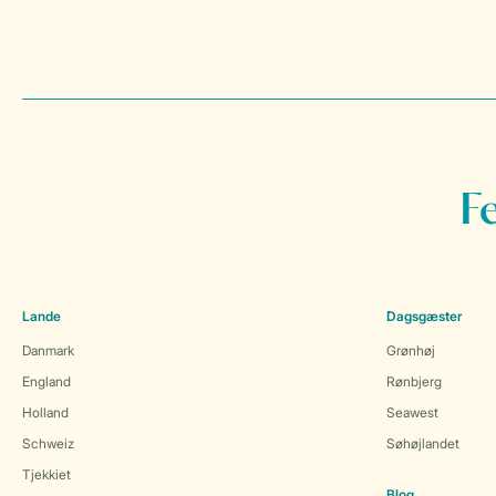
F
Lande
Dagsgæster
Danmark
Grønhøj
England
Rønbjerg
Holland
Seawest
Schweiz
Søhøjlandet
Tjekkiet
Blog