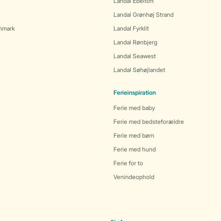
Landal Ebeltoft
Landal Grønhøj Strand
anmark
Landal Fyrklit
Landal Rønbjerg
Landal Seawest
Landal Søhøjlandet
Ferieinspiration
Ferie med baby
Ferie med bedsteforældre
Ferie med børn
Ferie med hund
Ferie for to
Venindeophold