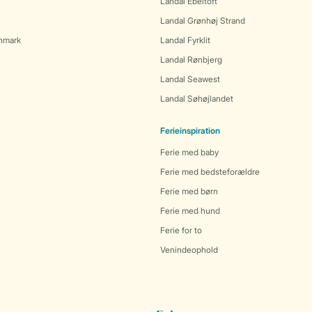
Landal Ebeltoft
Landal Grønhøj Strand
anmark
Landal Fyrklit
Landal Rønbjerg
Landal Seawest
Landal Søhøjlandet
Ferieinspiration
Ferie med baby
Ferie med bedsteforældre
Ferie med børn
Ferie med hund
Ferie for to
Venindeophold