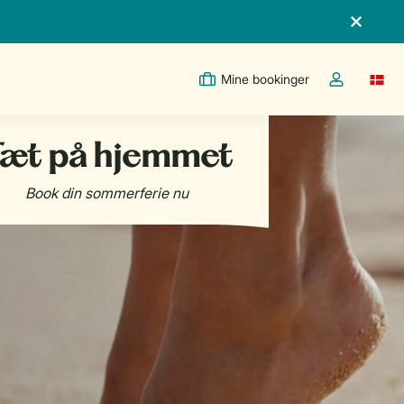
Mine bookinger
Switc
Toggle the m