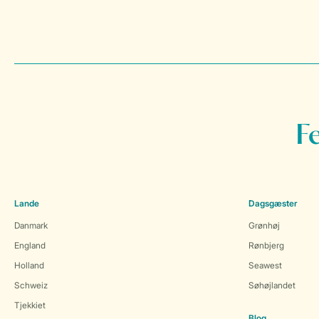
F
Lande
Dagsgæster
Danmark
Grønhøj
England
Rønbjerg
Holland
Seawest
Schweiz
Søhøjlandet
Tjekkiet
Blog