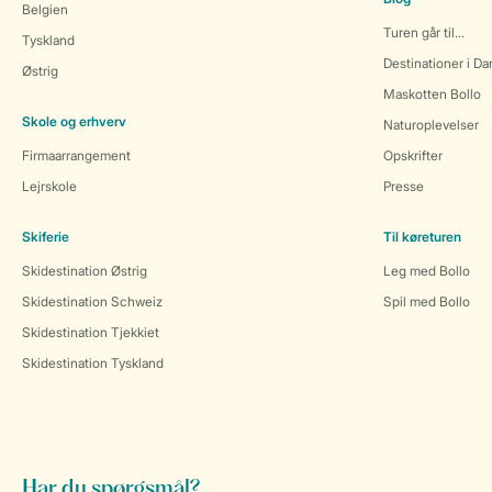
Belgien
Turen går til...
Tyskland
Destinationer i D
Østrig
Maskotten Bollo
Skole og erhverv
Naturoplevelser
Firmaarrangement
Opskrifter
Lejrskole
Presse
Skiferie
Til køreturen
Skidestination Østrig
Leg med Bollo
Skidestination Schweiz
Spil med Bollo
Skidestination Tjekkiet
Skidestination Tyskland
Har du spørgsmål?