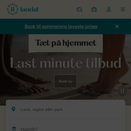
Parker
Mine
Toggle
MEN
bookinger
the
my
Book til sommerens laveste priser
account
dropdown
Last minute tilbud
Book nu