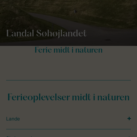
Landal Søhøjlandet
Ferieoplevelser midt i naturen
Lande