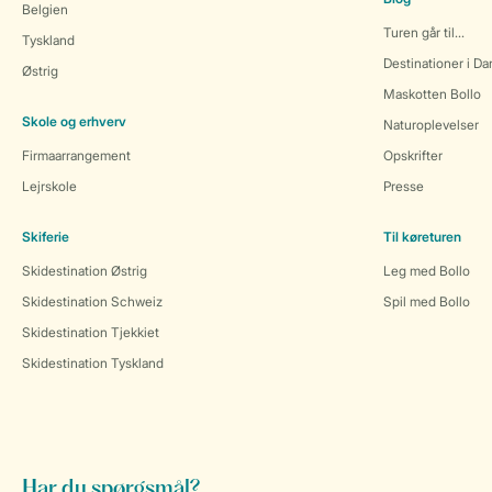
Belgien
Turen går til...
Tyskland
Destinationer i D
Østrig
Maskotten Bollo
Skole og erhverv
Naturoplevelser
Firmaarrangement
Opskrifter
Lejrskole
Presse
Skiferie
Til køreturen
Skidestination Østrig
Leg med Bollo
Skidestination Schweiz
Spil med Bollo
Skidestination Tjekkiet
Skidestination Tyskland
Har du spørgsmål?