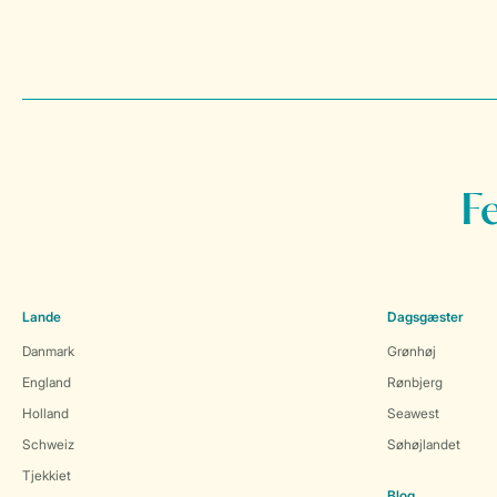
F
Lande
Dagsgæster
Danmark
Grønhøj
England
Rønbjerg
Holland
Seawest
Schweiz
Søhøjlandet
Tjekkiet
Blog