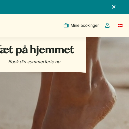
Mine bookinger
Switc
Toggle the m