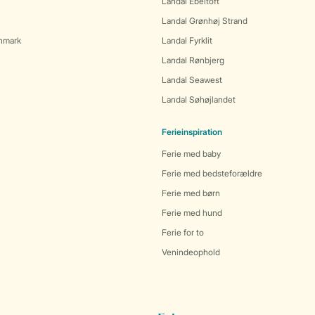
Landal Ebeltoft
Landal Grønhøj Strand
anmark
Landal Fyrklit
Landal Rønbjerg
Landal Seawest
Landal Søhøjlandet
Ferieinspiration
Ferie med baby
Ferie med bedsteforældre
Ferie med børn
Ferie med hund
Ferie for to
Venindeophold