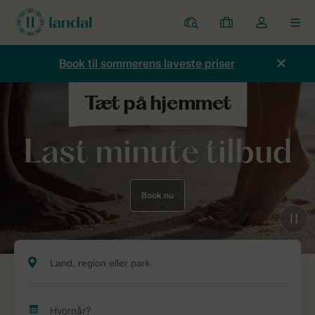
Parker
Mine
Toggle
MEN
bookinger
the
my
Book til sommerens laveste priser
account
dropdown
Last minute tilbud
Book nu