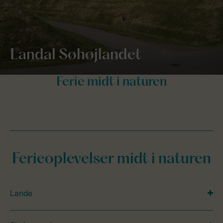
Landal Søhøjlandet
Ferieoplevelser midt i naturen
Lande