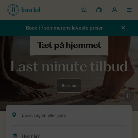
Parker
Mine
Toggle
MEN
bookinger
the
my
Book til sommerens laveste priser
account
dropdown
Last minute tilbud
Book nu