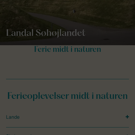
Landal Søhøjlandet
Ferieoplevelser midt i naturen
Lande