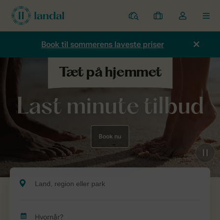
Parker
Mine
Toggle
MEN
bookinger
the
my
Book til sommerens laveste priser
account
dropdown
Last minute tilbud
Book nu