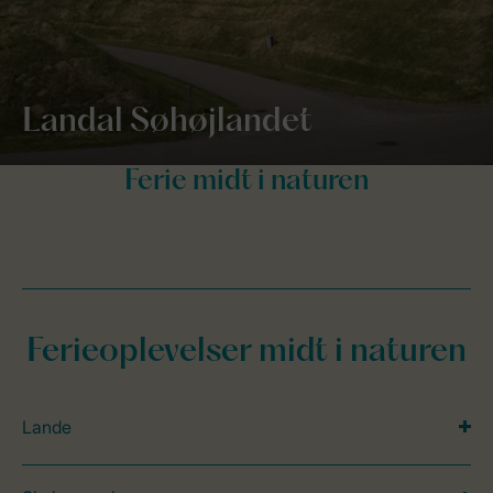
Landal Søhøjlandet
Ferieoplevelser midt i naturen
Lande