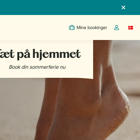
Mine bookinger
Switc
Toggle the m