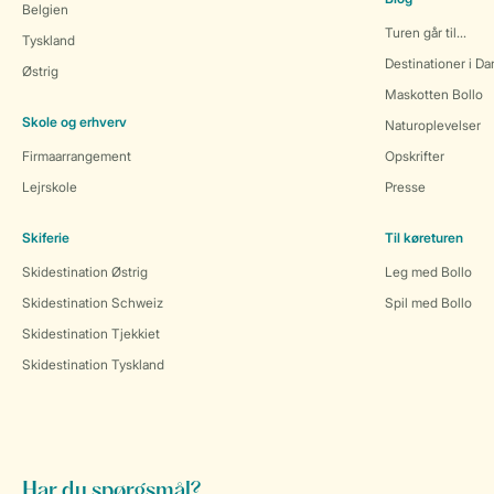
Belgien
Turen går til...
Tyskland
Destinationer i D
Østrig
Maskotten Bollo
Skole og erhverv
Naturoplevelser
Firmaarrangement
Opskrifter
Lejrskole
Presse
Skiferie
Til køreturen
Skidestination Østrig
Leg med Bollo
Skidestination Schweiz
Spil med Bollo
Skidestination Tjekkiet
Skidestination Tyskland
Har du spørgsmål?