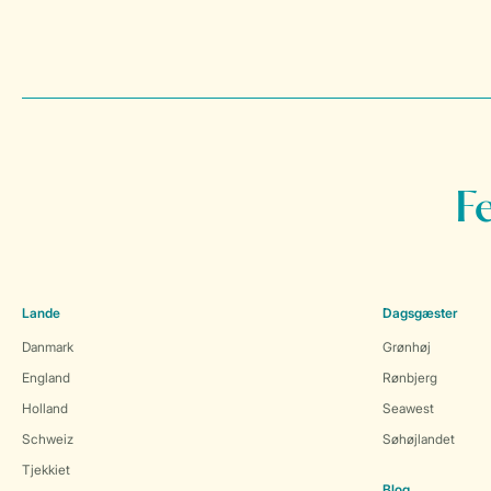
F
Lande
Dagsgæster
Danmark
Grønhøj
England
Rønbjerg
Holland
Seawest
Schweiz
Søhøjlandet
Tjekkiet
Blog