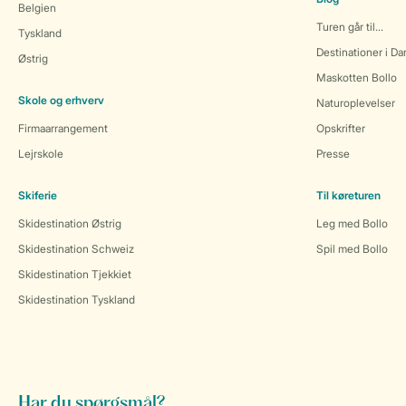
Belgien
Turen går til...
Tyskland
Destinationer i D
Østrig
Maskotten Bollo
Skole og erhverv
Naturoplevelser
Firmaarrangement
Opskrifter
Lejrskole
Presse
Skiferie
Til køreturen
Skidestination Østrig
Leg med Bollo
Skidestination Schweiz
Spil med Bollo
Skidestination Tjekkiet
Skidestination Tyskland
Har du spørgsmål?