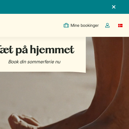
Mine bookinger
Switc
Toggle the m