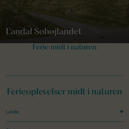
Landal Søhøjlandet
Ferieoplevelser midt i naturen
Lande