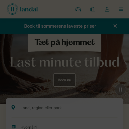
Parker
Mine
Toggle
MEN
bookinger
the
my
Book til sommerens laveste priser
account
dropdown
Last minute tilbud
Book nu