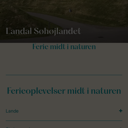
Landal Søhøjlandet
Ferieoplevelser midt i naturen
Lande