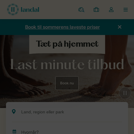
Parker
Mine
Toggle
MEN
bookinger
the
my
Book til sommerens laveste priser
account
dropdown
Last minute tilbud
Book nu