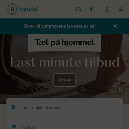
Parker
Mine
Toggle
MEN
bookinger
the
my
Book til sommerens laveste priser
account
dropdown
Last minute tilbud
Book nu