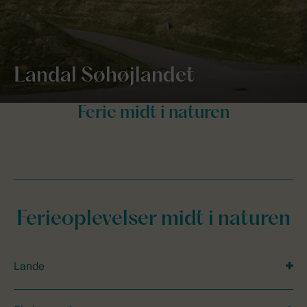
Landal Søhøjlandet
Ferieoplevelser midt i naturen
Lande