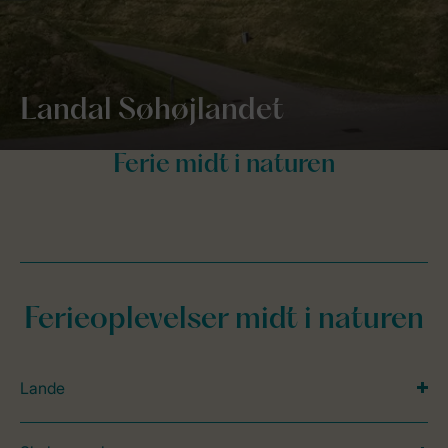
Landal Søhøjlandet
Ferieoplevelser midt i naturen
Lande