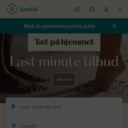
Parker
Mine
Toggle
MEN
bookinger
the
my
Book til sommerens laveste priser
account
dropdown
Last minute tilbud
Book nu