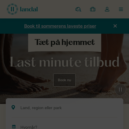
Parker
Mine
Toggle
MEN
bookinger
the
my
Book til sommerens laveste priser
account
dropdown
Last minute tilbud
Book nu