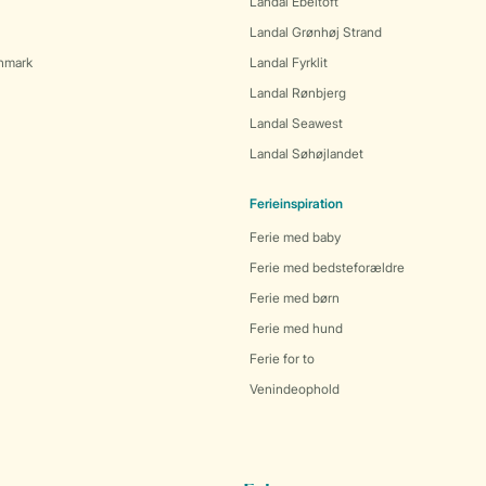
Landal Ebeltoft
Landal Grønhøj Strand
anmark
Landal Fyrklit
Landal Rønbjerg
Landal Seawest
Landal Søhøjlandet
Ferieinspiration
Ferie med baby
Ferie med bedsteforældre
Ferie med børn
Ferie med hund
Ferie for to
Venindeophold