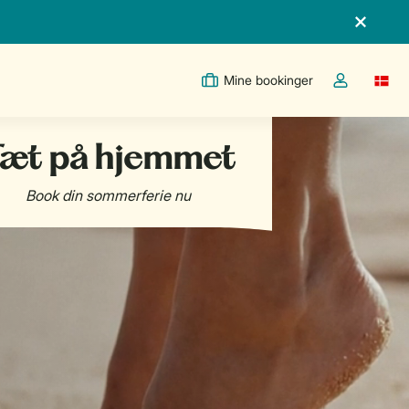
Mine bookinger
Switc
Toggle the m