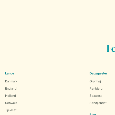
F
Lande
Dagsgæster
Danmark
Grønhøj
England
Rønbjerg
Holland
Seawest
Schweiz
Søhøjlandet
Tjekkiet
Blog