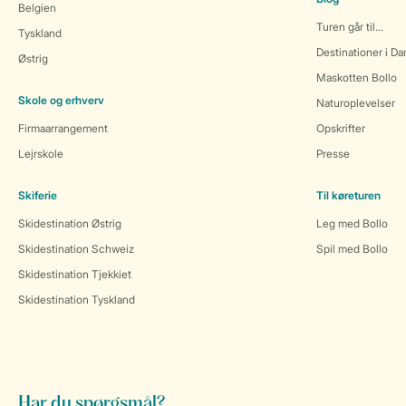
Belgien
Turen går til...
Tyskland
Destinationer i D
Østrig
Maskotten Bollo
Skole og erhverv
Naturoplevelser
Firmaarrangement
Opskrifter
Lejrskole
Presse
Skiferie
Til køreturen
Skidestination Østrig
Leg med Bollo
Skidestination Schweiz
Spil med Bollo
Skidestination Tjekkiet
Skidestination Tyskland
Har du spørgsmål?