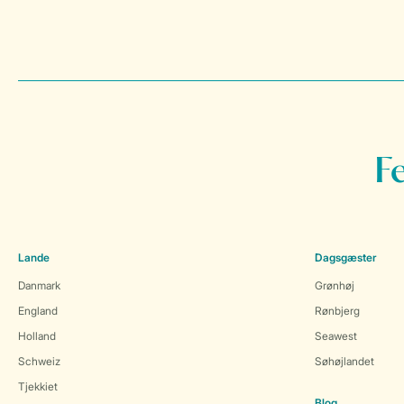
F
Lande
Dagsgæster
Danmark
Grønhøj
England
Rønbjerg
Holland
Seawest
Schweiz
Søhøjlandet
Tjekkiet
Blog