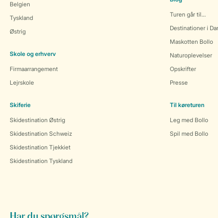
Belgien
Turen går til...
Tyskland
Destinationer i D
Østrig
Maskotten Bollo
Skole og erhverv
Naturoplevelser
Firmaarrangement
Opskrifter
Lejrskole
Presse
Skiferie
Til køreturen
Skidestination Østrig
Leg med Bollo
Skidestination Schweiz
Spil med Bollo
Skidestination Tjekkiet
Skidestination Tyskland
Har du spørgsmål?