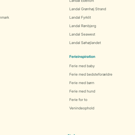
Landal Ebeltoft
Landal Grønhøj Strand
anmark
Landal Fyrklit
Landal Rønbjerg
Landal Seawest
Landal Søhøjlandet
Ferieinspiration
Ferie med baby
Ferie med bedsteforældre
Ferie med børn
Ferie med hund
Ferie for to
Venindeophold