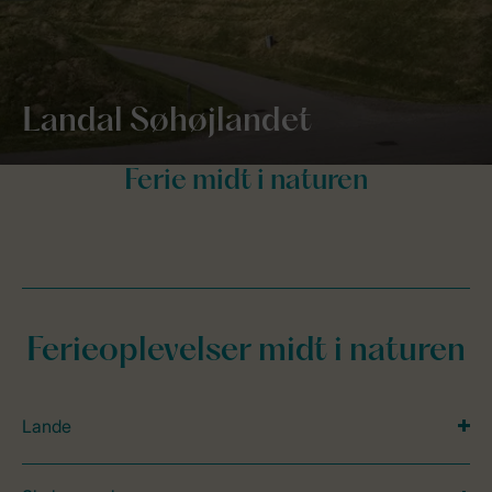
Landal Søhøjlandet
Ferieoplevelser midt i naturen
Lande