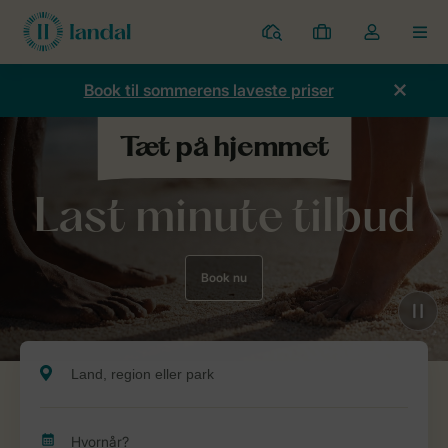
Parker
Mine
Toggle
MEN
bookinger
the
my
Book til sommerens laveste priser
account
dropdown
Last minute tilbud
Book nu