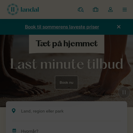
Parker
Mine
Toggle
MEN
bookinger
the
my
Book til sommerens laveste priser
account
dropdown
Last minute tilbud
Book nu