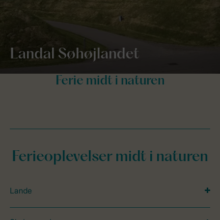
Landal Søhøjlandet
Ferieoplevelser midt i naturen
Lande