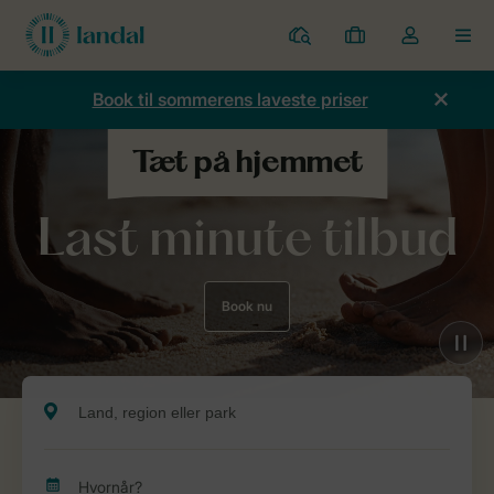
Parker
Mine
Toggle
MEN
bookinger
the
my
Book til sommerens laveste priser
account
dropdown
Last minute tilbud
Book nu