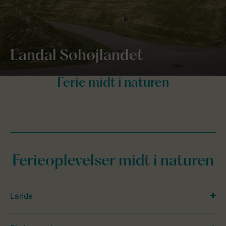
Landal Søhøjlandet
Ferieoplevelser midt i naturen
Lande