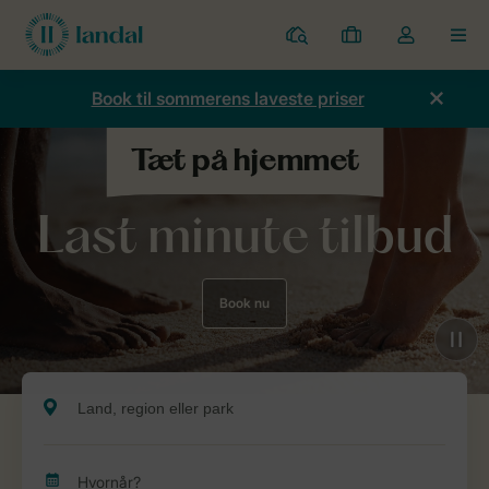
Parker
Mine
Toggle
MEN
bookinger
the
my
Book til sommerens laveste priser
account
dropdown
Last minute tilbud
Book nu