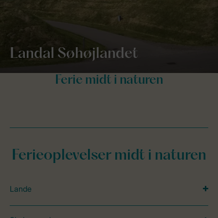
Landal Søhøjlandet
Ferieoplevelser midt i naturen
Lande