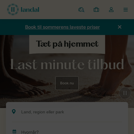
Parker
Mine
Toggle
MEN
bookinger
the
my
Book til sommerens laveste priser
account
dropdown
Last minute tilbud
Book nu