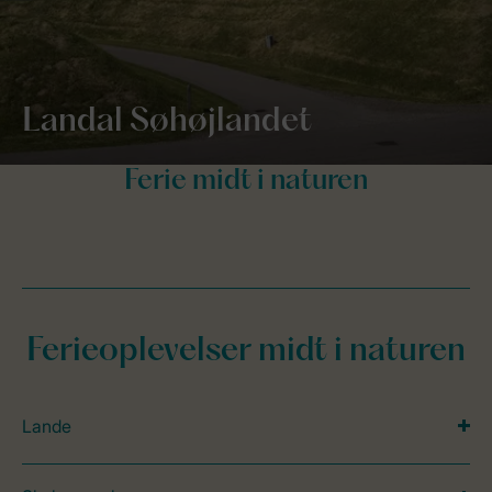
Landal Søhøjlandet
Ferieoplevelser midt i naturen
Lande