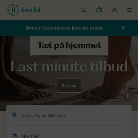
Parker
Mine
Toggle
MEN
bookinger
the
my
Book til sommerens laveste priser
account
dropdown
Last minute tilbud
Book nu