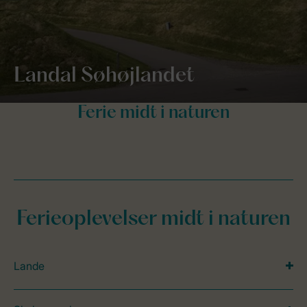
Landal Søhøjlandet
Ferieoplevelser midt i naturen
Lande