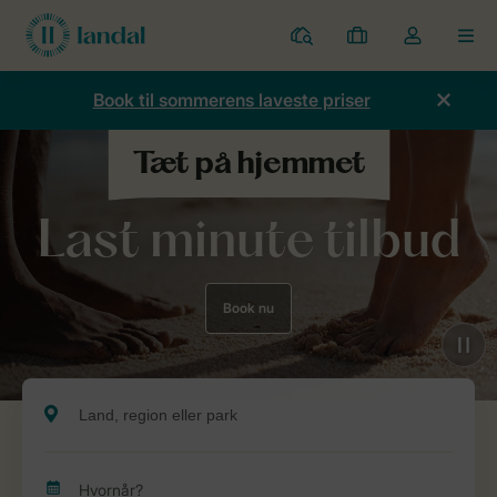
Parker
Mine
Toggle
MEN
bookinger
the
my
Book til sommerens laveste priser
account
dropdown
Last minute tilbud
Book nu