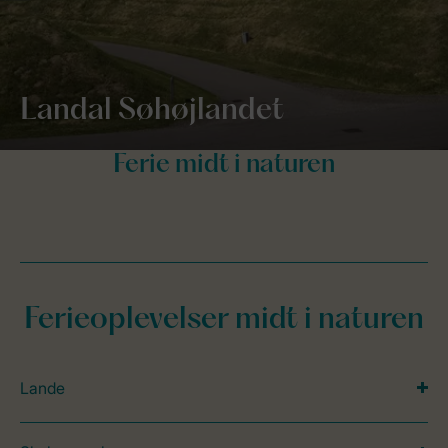
Landal Søhøjlandet
Ferieoplevelser midt i naturen
Lande