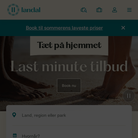
Parker
Mine
Toggle
MEN
bookinger
the
my
Book til sommerens laveste priser
account
dropdown
Last minute tilbud
Book nu