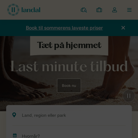
Parker
Mine
Toggle
MEN
bookinger
the
my
Book til sommerens laveste priser
account
dropdown
Last minute tilbud
Book nu