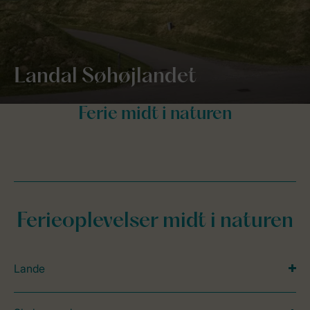
Landal Søhøjlandet
Ferieoplevelser midt i naturen
Lande