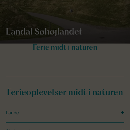
Landal Søhøjlandet
Ferieoplevelser midt i naturen
Lande