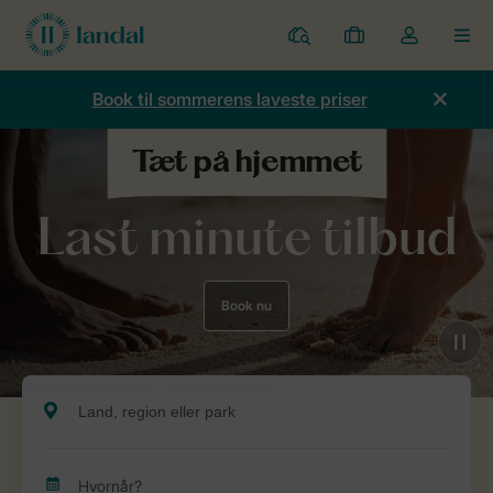
Parker
Mine
Toggle
MEN
bookinger
the
my
Book til sommerens laveste priser
account
dropdown
Last minute tilbud
Book nu