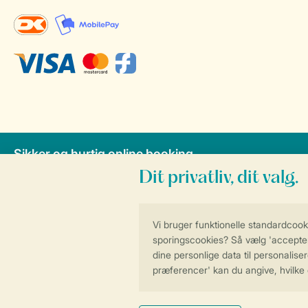
Sikker og hurtig online booking
Få e
Vilkår og betingelser
Pe