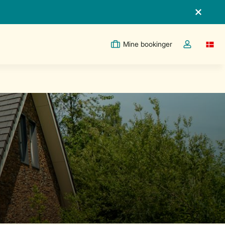
Mine bookinger
Switc
Toggle the m