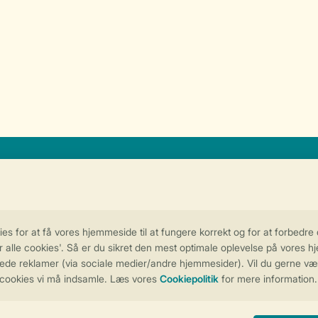
n personligt tilpasset oplevelse på Land
Administrer dine cookie indstillinger
rsondatapolitik
Cookies og banner
Tilgængelighed
© 2026 Landal Formi