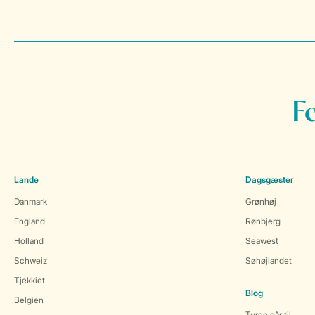
F
Lande
Dagsgæster
Danmark
Grønhøj
England
Rønbjerg
Holland
Seawest
Schweiz
Søhøjlandet
Tjekkiet
Blog
Belgien
Turen går til...