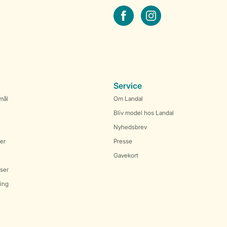
facebook
instagram
Service
mål
Om Landal
Bliv model hos Landal
Nyhedsbrev
er
Presse
Gavekort
ser
ring