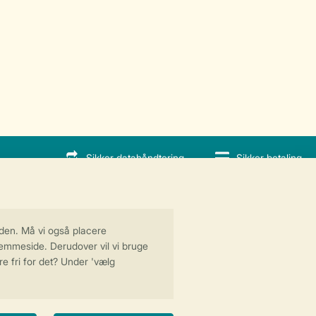
Sikker datahåndtering
Sikker betaling
al.dk
dling ApS | CVR 28842392