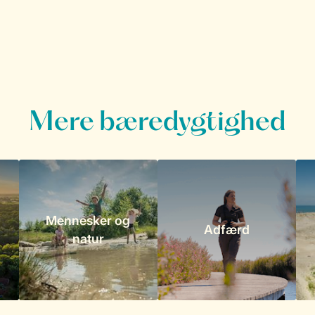
Mere bæredygtighed
Mennesker og
Adfærd
natur