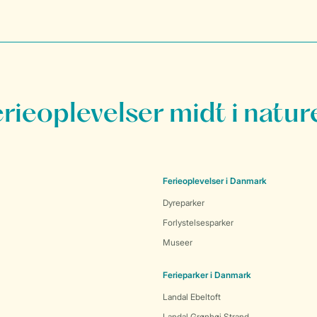
erieoplevelser midt i natur
Ferieoplevelser i Danmark
Dyreparker
Forlystelsesparker
Museer
Ferieparker i Danmark
Landal Ebeltoft
Landal Grønhøj Strand