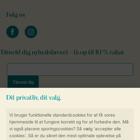
Følg os
facebook
instagram
Tilmeld dig nyhedsbrevet - få op til 10 % rabat
Sikker og hurtig online booking
Sikker datahåndtering
Sikker betaling