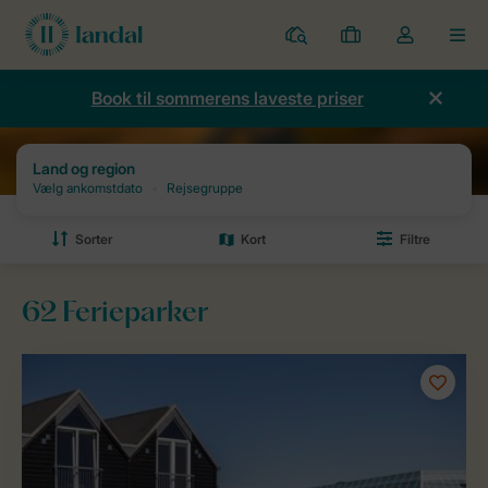
Parker
Mine
Toggle
MEN
bookinger
the
my
Book til sommerens laveste priser
account
dropdown