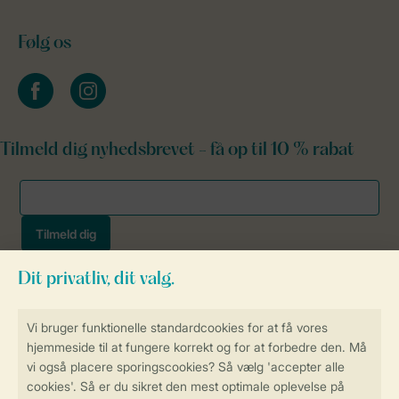
Følg os
facebook
instagram
Tilmeld dig nyhedsbrevet - få op til 10 % rabat
Sikker og hurtig online booking
Sikker datahåndtering
Sikker betaling