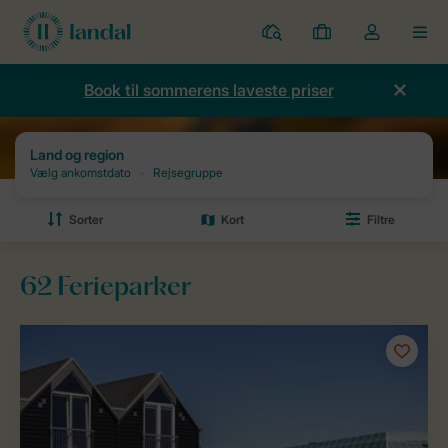
Parker
Mine
Toggle
MEN
bookinger
the
my
Book til sommerens laveste priser
account
dropdown