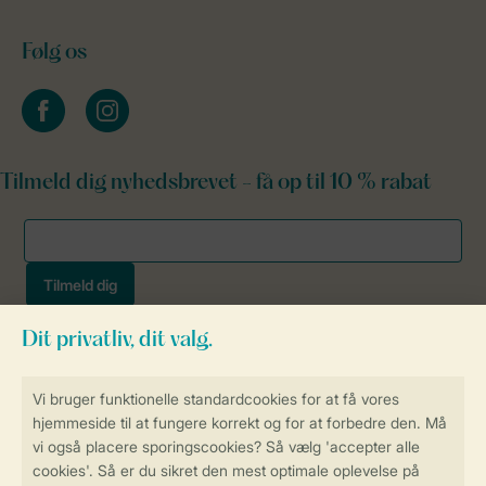
Følg os
facebook
instagram
Tilmeld dig nyhedsbrevet - få op til 10 % rabat
Sikker og hurtig online booking
Sikker datahåndtering
Sikker betaling