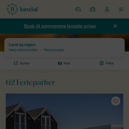
Parker
Mine
Toggle
MEN
bookinger
the
my
Book til sommerens laveste priser
account
dropdown