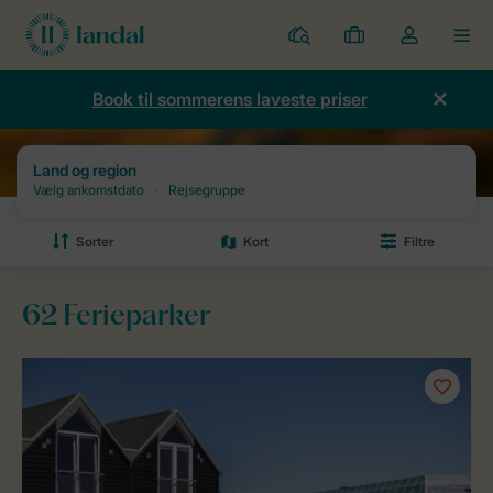
Parker
Mine
Toggle
MEN
bookinger
the
my
Book til sommerens laveste priser
account
dropdown