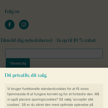
Følg os
facebook
instagram
Tilmeld dig nyhedsbrevet - få op til 10 % rabat
Sikker og hurtig online booking
Sikker datahåndtering
Sikker betaling