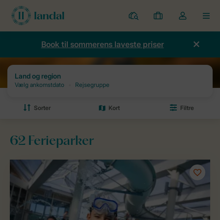
Parker
Mine
Toggle
MEN
bookinger
the
my
Book til sommerens laveste priser
account
dropdown