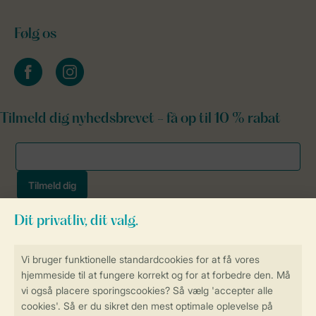
Følg os
facebook
instagram
Tilmeld dig nyhedsbrevet - få op til 10 % rabat
Sikker og hurtig online booking
Sikker datahåndtering
Sikker betaling