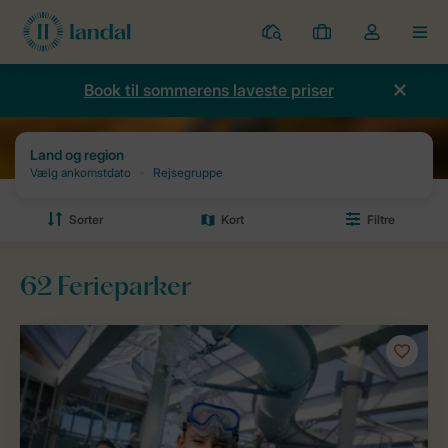
Parker
Mine
Toggle
MEN
bookinger
the
my
Book til sommerens laveste priser
account
dropdown