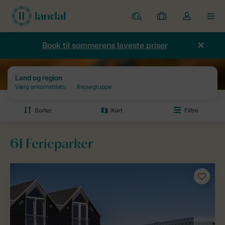
Parker
Mine
Toggle
MEN
bookinger
the
my
Book til sommerens laveste priser
account
dropdown