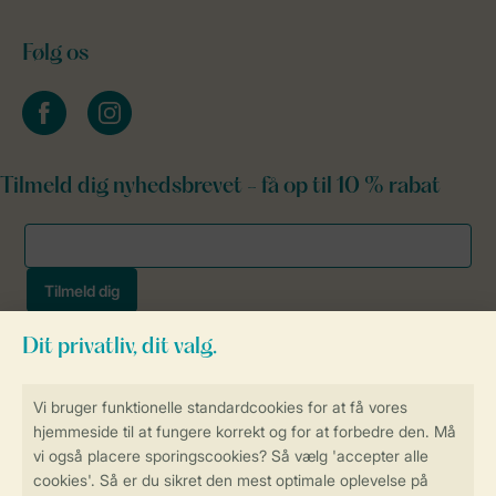
Følg os
facebook
instagram
Tilmeld dig nyhedsbrevet - få op til 10 % rabat
Sikker og hurtig online booking
Sikker datahåndtering
Sikker betaling