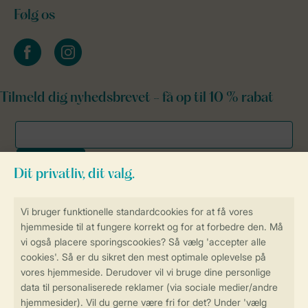
Følg os
facebook
instagram
Tilmeld dig nyhedsbrevet - få op til 10 % rabat
Sikker og hurtig online booking
Sikker datahåndtering
Sikker betaling