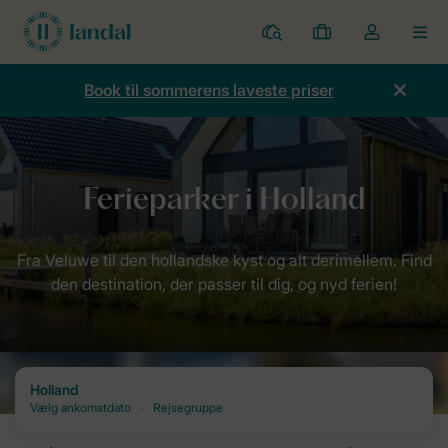
Parker
Mine
Toggle
MEN
bookinger
the
my
Book til sommerens laveste priser
account
dropdown
Forside
Destinationer: Din destination med Landal
Holland