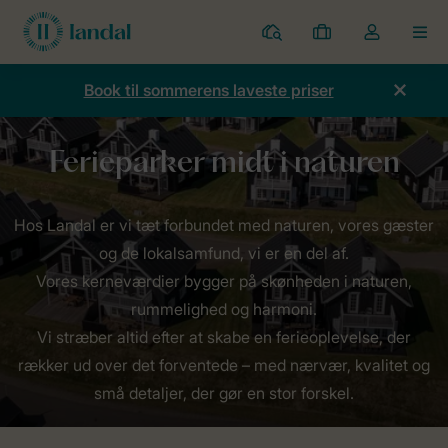
Parker
Mine
Toggle
MEN
bookinger
the
my
Book til sommerens laveste priser
account
dropdown
Forside
Om Landal
Hos Landal er vi tæt forbundet med naturen, vores gæster
og de lokalsamfund, vi er en del af.
Vores kerneværdier bygger på skønheden i naturen,
rummelighed og harmoni.
Vi stræber altid efter at skabe en ferieoplevelse, der
rækker ud over det forventede – med nærvær, kvalitet og
små detaljer, der gør en stor forskel.