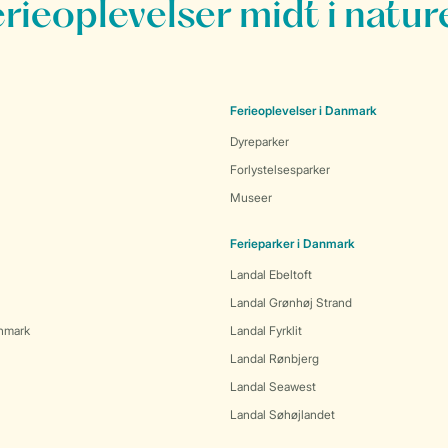
erieoplevelser midt i natur
Ferieoplevelser i Danmark
Dyreparker
Forlystelsesparker
Museer
Ferieparker i Danmark
Landal Ebeltoft
Landal Grønhøj Strand
anmark
Landal Fyrklit
Landal Rønbjerg
Landal Seawest
Landal Søhøjlandet