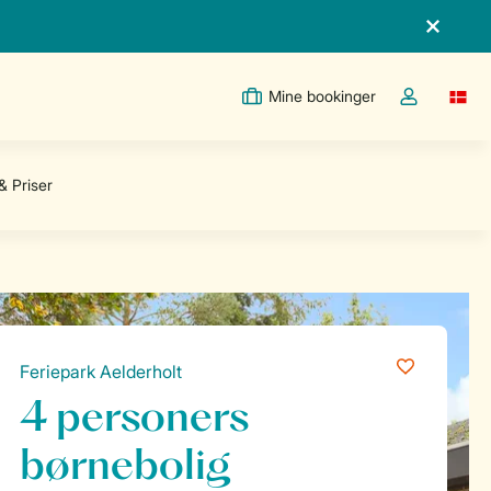
Mine bookinger
Switc
Toggle the m
Feriepark Aelderholt
4 personers
børnebolig