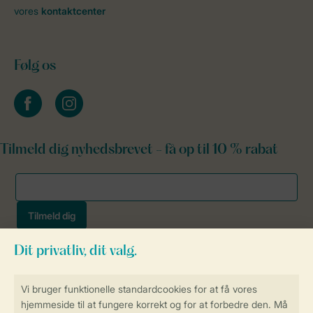
vores
kontaktcenter
Følg os
facebook
instagram
Tilmeld dig nyhedsbrevet - få op til 10 % rabat
Sikker og hurtig online booking
Sikker datahåndtering