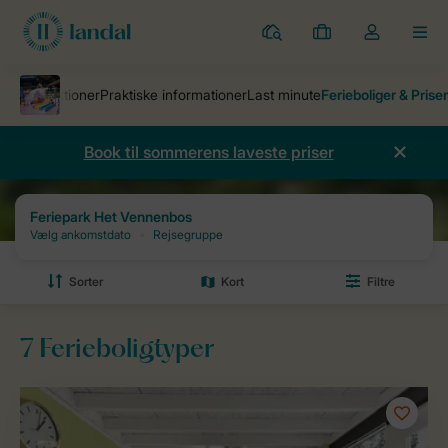
Parker
Mine
Toggle
MEN
bookinger
the
my
account
dropdown
Book til sommerens laveste priser
Ferieparker
Feriepark Het Vennenbos
Priser og ledighed