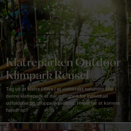
Klatreparken Outdoor
Klimpark Reusel
Tag ud at klatre i tove i et vidtstrakt naturområde. I
denne klatrepark er der mulighed for individuel
udfoldelse og gruppeaktiviteter. Hvem tør at komme
højest op?