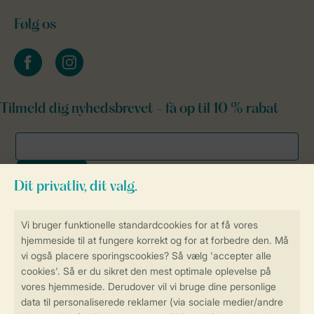
Følg os
facebook
instagram
Tilmeld dig nyhedsbrevet - få op til 10 % rabat
Sikker og hurtig online booking
Sikker datahåndtering
Sikker betaling