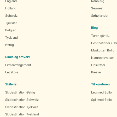
England
Rønbjerg
Holland
Seawest
Schweiz
Søhøjlandet
Tjekkiet
Blog
Belgien
Turen går til...
Tyskland
Destinationer i D
Østrig
Maskotten Bollo
Skole og erhverv
Naturoplevelser
Firmaarrangement
Opskrifter
Lejrskole
Presse
Skiferie
Til køreturen
Skidestination Østrig
Leg med Bollo
Skidestination Schweiz
Spil med Bollo
Skidestination Tjekkiet
Skidestination Tyskland