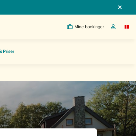
Mine bookinger
Switc
Toggle the m