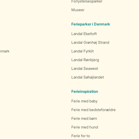
Forlystelsesparker
Museer
Ferieparker i Danmark
Landal Ebeltoft
Landal Grønhøj Strand
anmark
Landal Fyrklit
Landal Rønbjerg
Landal Seawest
Landal Søhøjlandet
Ferieinspiration
Ferie med baby
Ferie med bedsteforældre
Ferie med børn
Ferie med hund
Ferie for to