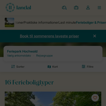
Parker
Mine
Toggle
MEN
bookinger
the
my
account
dropdown
Book til sommerens laveste priser
Ferieparker
Feriepark Hochwald
Priser og ledighed