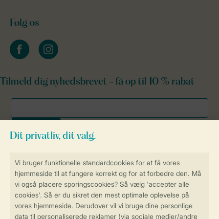
Følg os
facebook
instagram
Tilmeld dig nyhedsbrevet - få op til 10 % rabat
Sikker og hurtig online booking
Sikker datahåndtering
Sikker betaling