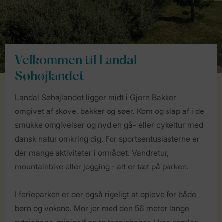
Velkommen til Landal
Søhøjlandet
Landal Søhøjlandet ligger midt i Gjern Bakker
omgivet af skove, bakker og søer. Kom og slap af i de
smukke omgivelser og nyd en gå- eller cykeltur med
dansk natur omkring dig. For sportsentusiasterne er
der mange aktiviteter i området. Vandretur,
mountainbike eller jogging - alt er tæt på parken.
I ferieparken er der også rigeligt at opleve for både
børn og voksne. Mor jer med den 56 meter lange
rutsjebane, minigolf og to tennisbaner. I kan samles