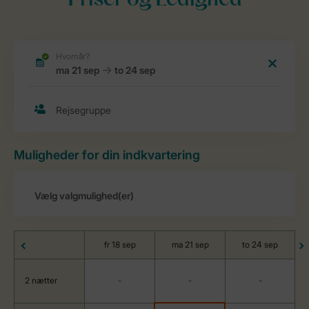
Priser og Ledighed
Muligheder for din indkvartering
fr 18 sep
ma 21 sep
to 24 sep
2 nætter
-
-
-