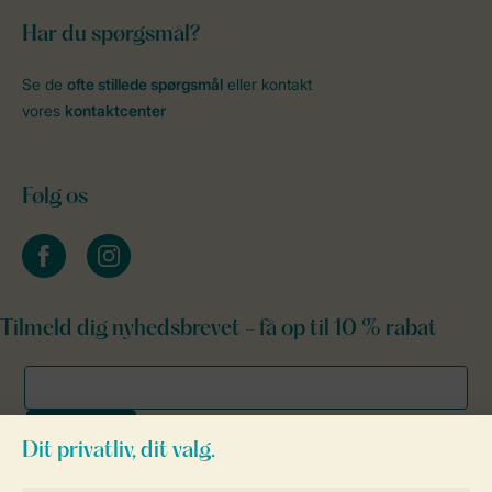
Har du spørgsmål?
Se de
ofte stillede spørgsmål
eller kontakt
vores
kontaktcenter
Følg os
facebook
instagram
Tilmeld dig nyhedsbrevet - få op til 10 % rabat