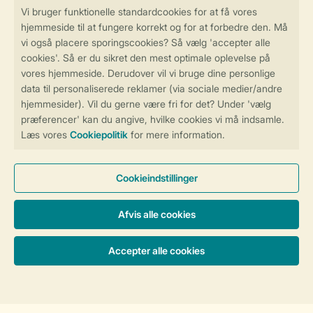
Sikker og hurtig online booking
Sikker datahåndtering
Sikker betaling
Få en personligt tilpasset oplevelse
på Landal.dk
Administrer dine cookie indstillinger
Vilkår og betingelser
Persondatapolitik
Cookies og banner
Tilgængelighed
© 2026 Landal Formidling ApS | CVR 28842392