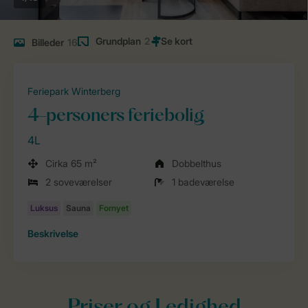
Grundplan
2
Billeder
16
Feriepark Winterberg
4-personers feriebolig
4L
Cirka 65 m²
Dobbelthus
2 soveværelser
1 badeværelse
Beskrivelse