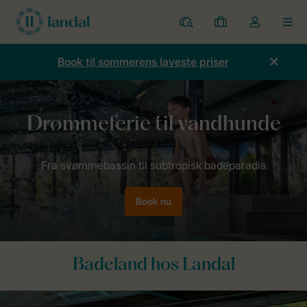
Parker
Mine
Toggle
MEN
bookinger
the
my
Book til sommerens laveste priser
account
dropdown
Forside
Inspiration
Badeland
Book nu
Badeland hos Landal