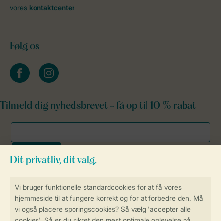
vores
kontaktcenter
Følg os
facebook
instagram
Tilmeld dig nyhedsbrevet - få op til 10 % rabat
Sikker og hurtig online booking
Sikker datahåndtering