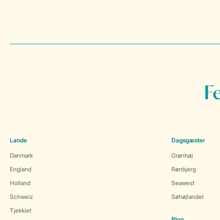
F
Lande
Dagsgæster
Danmark
Grønhøj
England
Rønbjerg
Holland
Seawest
Schweiz
Søhøjlandet
Tjekkiet
Blog