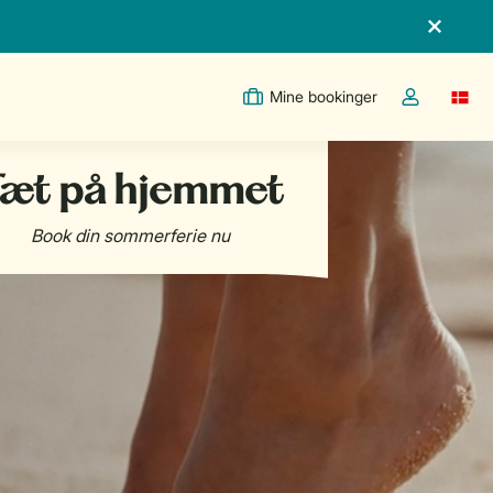
Mine bookinger
Switc
Toggle the m