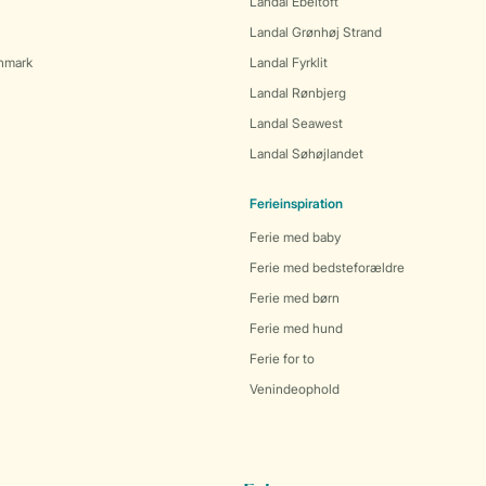
Landal Ebeltoft
Landal Grønhøj Strand
anmark
Landal Fyrklit
Landal Rønbjerg
Landal Seawest
Landal Søhøjlandet
Ferieinspiration
Ferie med baby
Ferie med bedsteforældre
Ferie med børn
Ferie med hund
Ferie for to
Venindeophold