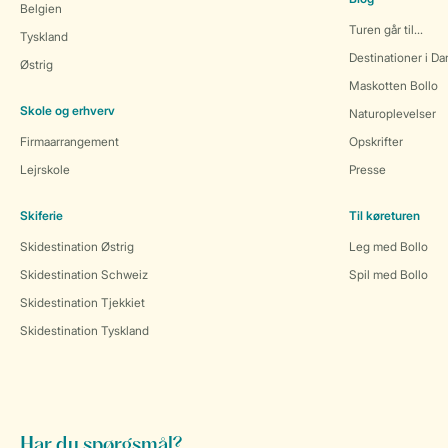
Belgien
Turen går til...
Tyskland
Destinationer i D
Østrig
Maskotten Bollo
Skole og erhverv
Naturoplevelser
Firmaarrangement
Opskrifter
Lejrskole
Presse
Skiferie
Til køreturen
Skidestination Østrig
Leg med Bollo
Skidestination Schweiz
Spil med Bollo
Skidestination Tjekkiet
Skidestination Tyskland
Har du spørgsmål?