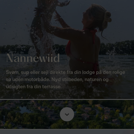
Nannewiid
Svøm, sup eller sejl direkte fra din lodge på den rolige
sø uden motorbåde. Nyd stilheden, naturen og
udsigten fra din terrasse.