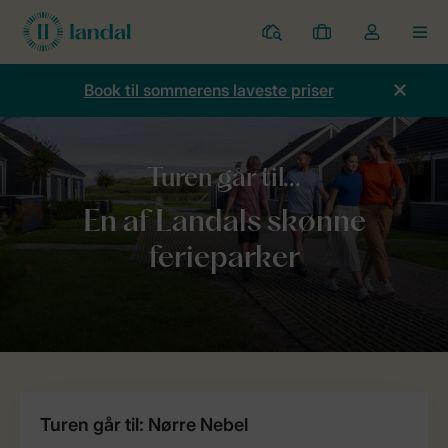
Parker
Mine
Toggle
MEN
bookinger
the
my
Book til sommerens laveste priser
account
dropdown
Forside
Blog
Turen går til...
Turen går til: Nørre Nebel