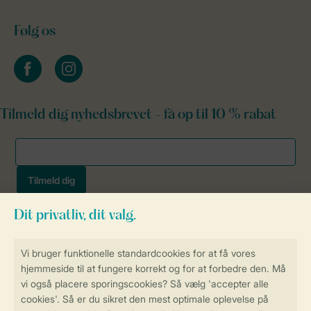
Følg os
facebook
instagram
Tilmeld dig nyhedsbrevet - få op til 10 % rabat
Sikker og hurtig online booking
Sikker datahåndtering
Sikker betaling