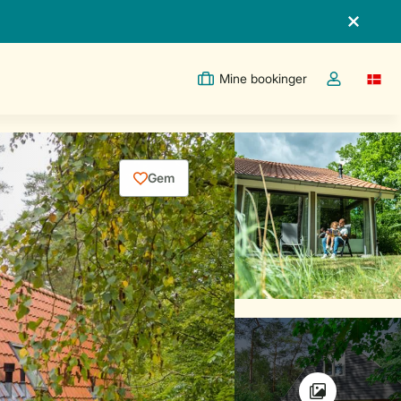
Mine bookinger
Switc
Toggle the m