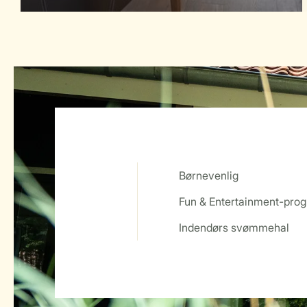
Børnevenlig
Fun & Entertainment-pro
Service Rating from our guests
Indendørs svømmehal