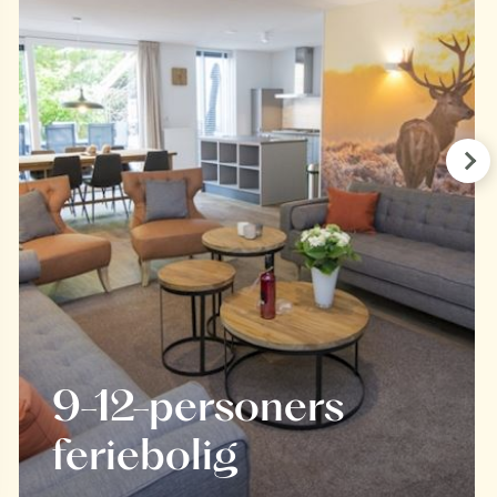
Pre
9-12-personers
feriebolig