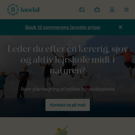
Parker
Mine
Toggle
MEN
bookinger
the
my
Book til sommerens laveste priser
account
dropdown
Forside
Inspiration
Lejrskole
Kontakt os på mail