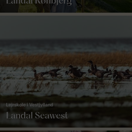
Landal Rønbjerg
Lejrskole i Vestjylland
Landal Seawest