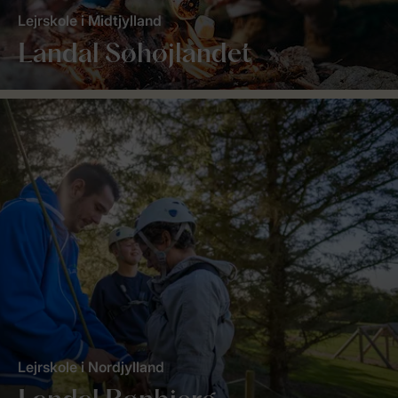
Lejrskole i Midtjylland
Landal Søhøjlandet
Lejrskole i Nordjylland